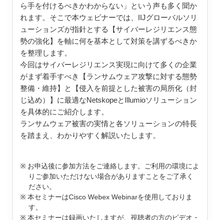
ら手を付けるべきかわからない」という声も多く聞か
れます。そこで本ウェビナーでは、IIJグローバルソリ
ューションズが指針とする【サイバーレジリエンス態
勢の強化】を軸に何を基本として対策を講ずるべきか
を整理します。
今回はサイバーレジリエンス実現に向けて多くの企業
がまず着手すべき【ランサムウェア攻撃に対する態勢
整備・維持】と【侵入を前提とした被害の局所化（封
じ込め）】に最適なNetskopeとIllumioソリューション
を具体的にご紹介します。
ランサムウェア被害の実情と各ソリューションの特長
を踏まえ、わかりやすく解説いたします。
お申込後に参加方法をご連絡します。ご利用の環境によ
りご参加いただけない場合がありますことをご了承く
ださい。
本セミナーはCisco Webex Webinarを使用しておりま
す。
本セミナーは録画いたしますが、視聴者の方のビデオ・