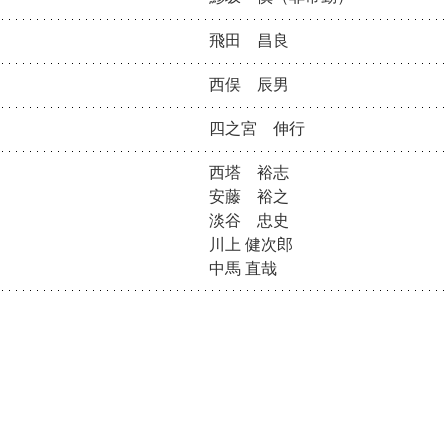
飛田 昌良
西俣 辰男
四之宮 伸行
西塔 裕志
安藤 裕之
淡谷 忠史
川上 健次郎
中馬 直哉