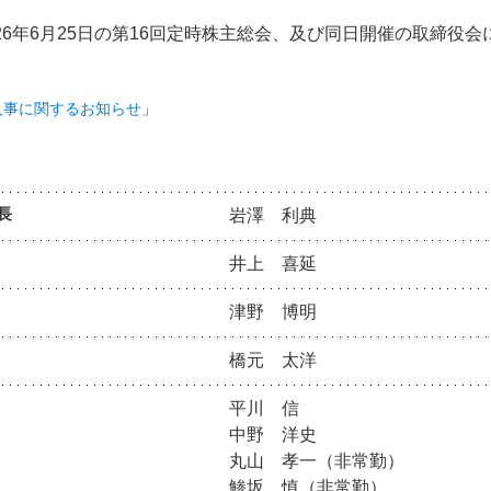
026年6月25日の第16回定時株主総会、及び同日開催の取締
人事に関するお知らせ
」
長
岩澤 利典
井上 喜延
津野 博明
橋元 太洋
平川 信
中野 洋史
丸山 孝一（非常勤）
鯵坂 慎（非常勤）