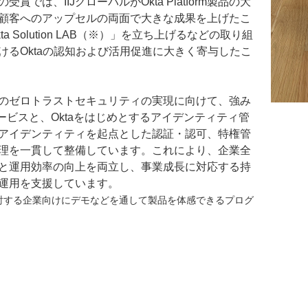
賞では、IIJグローバルがOkta Platform製品の大
顧客へのアップセルの両面で大きな成果を上げたこ
a Solution LAB（※）」を立ち上げるなどの取り組
けるOktaの認知および活用促進に大きく寄与したこ
企業のゼロトラストセキュリティの実現に向けて、強み
サービスと、Oktaをはじめとするアイデンティティ管
アイデンティティを起点とした認証・認可、特権管
理を一貫して整備しています。これにより、企業全
と運用効率の向上を両立し、事業成長に対応する持
運用を支援しています。
入を検討する企業向けにデモなどを通して製品を体感できるプログ