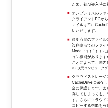
ため、初期導入時に
オンプレミスのファ
クライアントPCから
ァイルは常にCach
いただけます。
多拠点間のファイル
複数拠点でのファイル共
Modeling（※
ョン機能がありますが
ことによって、国内
3次元コンピュータ
クラウドストレージ
CacheDrive
全に保護します。また
存してしまっても、
す。さらにクラウドス
コピーする機能を有