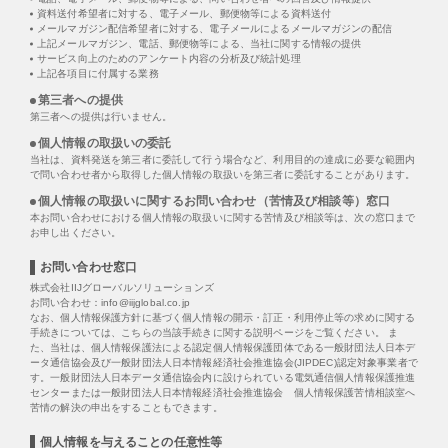
資料送付希望者に対する、電子メール、郵便物等による資料送付
メールマガジン配信希望者に対する、電子メールによるメールマガジンの配信
上記メールマガジン、電話、郵便物等による、当社に関する情報の提供
サービス向上のためのアンケート内容の分析及び統計処理
上記各項目に付属する業務
第三者への提供
第三者への提供は行いません。
個人情報の取扱いの委託
当社は、資料発送を第三者に委託して行う場合など、利用目的の達成に必要な範囲内
で問い合わせ者から取得した個人情報の取扱いを第三者に委託することがあります。
個人情報の取扱いに関するお問い合わせ（苦情及び相談等）窓口
本お問い合わせにおける個人情報の取扱いに関する苦情及び相談等は、次の窓口まで
お申し出ください。
お問い合わせ窓口
株式会社IIJグローバルソリューションズ
お問い合わせ：info@iijglobal.co.jp
なお、個人情報保護方針に基づく個人情報の開示・訂正・利用停止等の求めに関する
手続きについては、こちらの当該手続きに関する説明ページをご覧ください。 ま
た、当社は、個人情報保護法による認定個人情報保護団体である一般財団法人日本デ
ータ通信協会及び一般財団法人日本情報経済社会推進協会(JIPDEC)認定対象事業者で
す。一般財団法人日本データ通信協会内に設けられている電気通信個人情報保護推進
センターまたは一般財団法人日本情報経済社会推進協会 個人情報保護苦情相談室へ
苦情の解決の申出をすることもできます。
個人情報を与えることの任意性等