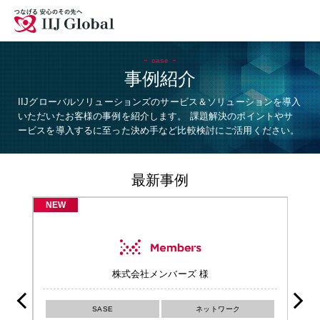
拠点
お問い合わせ
採用情報
case
事例紹介
IIJグローバルソリューションズのサービス＆ソリューションを導入
サイトマップ
English
いただいたお客様の事例を紹介します。
課題解決のポイントやサ
ービスを導入するに至った決め手など比較検討にご活用ください。
最新事例
NEW
会社メンバーズ 様
TOWA株式会社 
ネットワーク
SASE