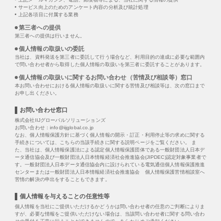
サービス向上のためのアンケート内容の分析及び統計処理
上記各項目に付属する業務
第三者への提供
第三者への提供は行いません。
個人情報の取扱いの委託
当社は、資料発送を第三者に委託して行う場合など、利用目的の達成に必要な範囲内
で問い合わせ者から取得した個人情報の取扱いを第三者に委託することがあります。
個人情報の取扱いに関するお問い合わせ（苦情及び相談等）窓口
本お問い合わせにおける個人情報の取扱いに関する苦情及び相談等は、次の窓口まで
お申し出ください。
お問い合わせ窓口
株式会社IIJグローバルソリューションズ
お問い合わせ：info@iijglobal.co.jp
なお、個人情報保護方針に基づく個人情報の開示・訂正・利用停止等の求めに関する
手続きについては、こちらの当該手続きに関する説明ページをご覧ください。 ま
た、当社は、個人情報保護法による認定個人情報保護団体である一般財団法人日本デ
ータ通信協会及び一般財団法人日本情報経済社会推進協会(JIPDEC)認定対象事業者で
す。一般財団法人日本データ通信協会内に設けられている電気通信個人情報保護推進
センターまたは一般財団法人日本情報経済社会推進協会 個人情報保護苦情相談室へ
苦情の解決の申出をすることもできます。
個人情報を与えることの任意性等
個人情報を当社にご提供いただけるかどうかは問い合わせ者の任意のご判断によりま
すが、必要な情報をご提供いただけない場合は、当該問い合わせ者に関する問い合わ