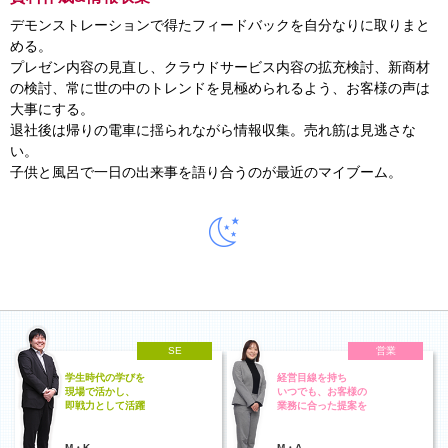
デモンストレーションで得たフィードバックを自分なりに取りまと
める。
プレゼン内容の見直し、クラウドサービス内容の拡充検討、新商材
の検討、
常に世の中のトレンドを見極められるよう、お客様の声は
大事にする。
退社後は帰りの電車に揺られながら情報収集。売れ筋は見逃さな
い。
子供と風呂で一日の出来事を語り合うのが最近のマイブーム。
SE
営業
学生時代の学びを
経営目線を持ち
現場で活かし、
いつでも、お客様の
即戦力として活躍
業務に合った提案を
M・K
M・A