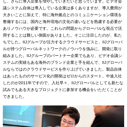
し、さらに導入企業を増やしていきたいと思っています。ビデオ会
議システム自体は導入している企業は多くありますが、導入費用が
大きいことに加えて、特に海外拠点とのコミュニケーション環境を
整備するには、国内と海外現地の文化の違いなどを熟慮する必要が
ありノウハウが必要です。これらの問題からグローバルな視点で活
用することは難しい側面がありました。そこに注目したのが、私た
ちでした。IIJグループが注力するクラウドサービスと、IIJグローバ
ルが持つグローバルネットワークのノウハウを強みに、開発に取り
組みました。IIJグループのパートナー企業でもあり、ビデオ会議シ
ステムの実績もある海外のブランド企業と手を組んで、IIJグローバ
ルならではのクラウドサービスを作り上げていきました。製品自体
はあったもののサービス化の開発はゼロからのスタート。中途入社
したのが2011年ですので、入社早々、IIJグローバルとしても新たな
試みでもある大きなプロジェクトに参加する機会をいただくことが
できました。