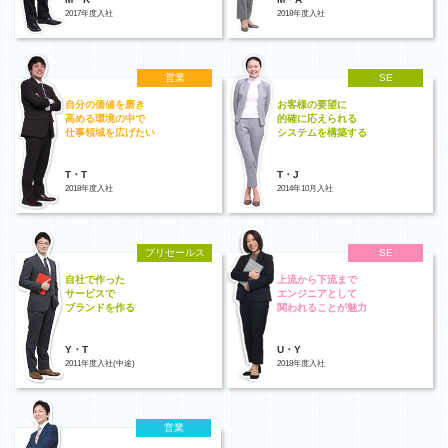
2017年度入社
2018年度入社
営業
SE
自分の価値を磨き
お客様の要望に
高める環境の中で
的確に応えられる
仕事領域を広げたい
システムを構築する
T・T
T・J
2018年度入社
2014年10月入社
プリセールス
SE
自社で作った
上流から下流まで
サービスで
エンジニアとして
ブランドを作る
関われることが魅力
Y・T
U・Y
2011年度入社(中途)
2018年度入社
営業